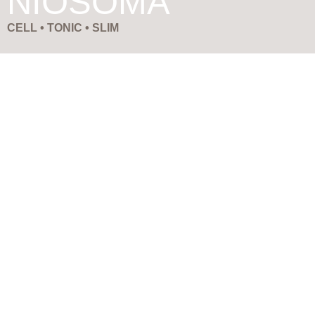
NIOSOMA
CELL • TONIC • SLIM