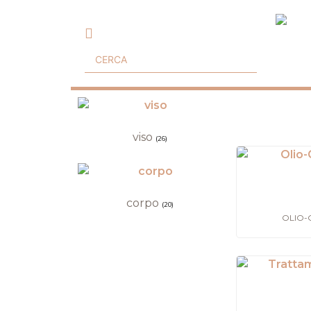
viso
(26)
corpo
(20)
OLIO-