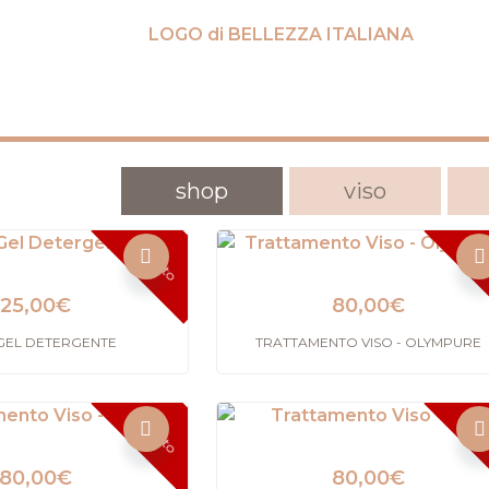
shop
viso
Esaurito
Esa
25,00
€
80,00
€
GEL DETERGENTE
TRATTAMENTO VISO - OLYMPURE
Esaurito
Esa
80,00
€
80,00
€