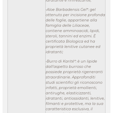
idratante e rinfrescante;
•Aloe Barbadensis Gel*: gel
ottenuto per incisione profonda
delle foglie, appartiene alla
famiglia delle Liliaceae,
contiene amminoacidi, lipidi,
steroli, tannini ed enzimi. È
certificata Biologica ed ha
proprietà lenitive cutanee ed
idratanti;
•Burro di Karité*: è un lipide
dall’aspetto burroso che
possiede proprietà rigeneranti
straordinarie. Approfonditi
studi scientifici gli riconoscono
infatti, proprietà emollienti,
antirughe, elasticizzanti,
idratanti, antiossidanti, lenitive,
filmanti e protettive, ma la sua
caratteristica esclusiva, il