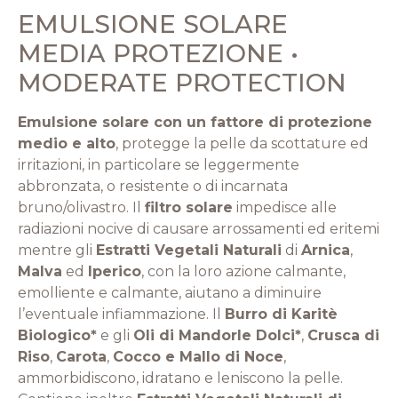
EMULSIONE SOLARE
MEDIA PROTEZIONE •
MODERATE PROTECTION
Emulsione solare con un fattore di protezione
medio e alto
, protegge la pelle da scottature ed
irritazioni, in particolare se leggermente
abbronzata, o resistente o di incarnata
bruno/olivastro. Il
filtro solare
impedisce alle
radiazioni nocive di causare arrossamenti ed eritemi
mentre gli
Estratti Vegetali Naturali
di
Arnica
,
Malva
ed
Iperico
, con la loro azione calmante,
emolliente e calmante, aiutano a diminuire
l’eventuale infiammazione. Il
Burro di Karitè
Biologico*
e gli
Oli di Mandorle Dolci*
,
Crusca di
Riso
,
Carota
,
Cocco e Mallo di Noce
,
ammorbidiscono, idratano e leniscono la pelle.