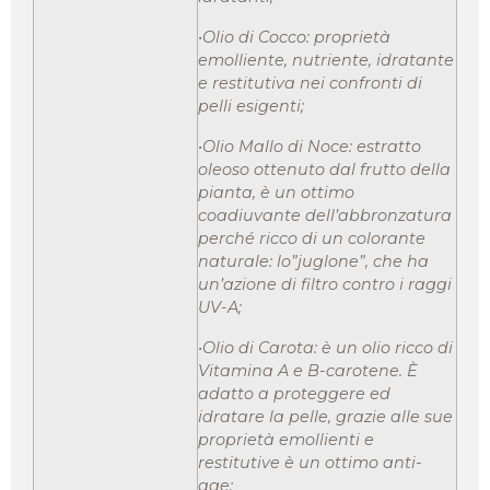
•Olio di Cocco: proprietà
emolliente, nutriente, idratante
e restitutiva nei confronti di
pelli esigenti;
•Olio Mallo di Noce: estratto
oleoso ottenuto dal frutto della
pianta, è un ottimo
coadiuvante dell’abbronzatura
perché ricco di un colorante
naturale: lo”juglone”, che ha
un’azione di filtro contro i raggi
UV-A;
•Olio di Carota: è un olio ricco di
Vitamina A e B-carotene. È
adatto a proteggere ed
idratare la pelle, grazie alle sue
proprietà emollienti e
restitutive è un ottimo anti-
age;