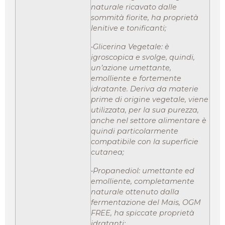
naturale ricavato dalle
sommità fiorite, ha proprietà
lenitive e tonificanti;
•Glicerina Vegetale: è
igroscopica e svolge, quindi,
un’azione umettante,
emolliente e fortemente
idratante. Deriva da materie
prime di origine vegetale, viene
utilizzata, per la sua purezza,
anche nel settore alimentare è
quindi particolarmente
compatibile con la superficie
cutanea;
•Propanediol: umettante ed
emolliente, completamente
naturale ottenuto dalla
fermentazione del Mais, OGM
FREE, ha spiccate proprietà
idratanti;