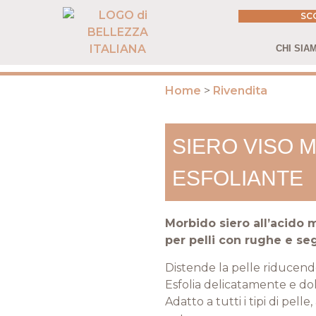
SCO
CHI SIA
Home
>
Rivendita
SIERO VISO 
ESFOLIANTE
Morbido siero all’acido 
per pelli con rughe e s
Distende la pelle riducend
Esfolia delicatamente e do
Adatto a tutti i tipi di pell