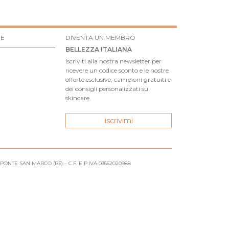
RE
DIVENTA UN MEMBRO
BELLEZZA ITALIANA
Iscriviti alla nostra newsletter per
ricevere un codice sconto e le nostre
offerte esclusive, campioni gratuiti e
dei consigli personalizzati su
skincare.
iscrivimi
 PONTE SAN MARCO (BS) – C.F. E P.IVA 03552020988