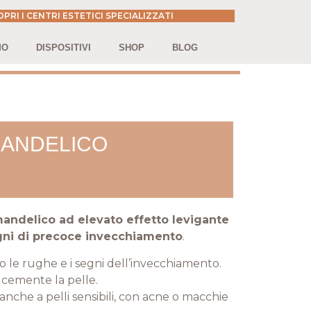
PRI I CENTRI ESTETICI SPECIALIZZATI
MO
DISPOSITIVI
SHOP
BLOG
MANDELICO
mandelico ad elevato effetto levigante
egni di precoce invecchiamento
.
o le rughe e i segni dell’invecchiamento.
lcemente la pelle.
e, anche a pelli sensibili, con acne o macchie