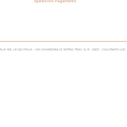
Spedizioni
Pagamento
IA SRL | © QD ITALIA – VIA GAVARDINA DI SOPRA, TRAV. III, 9 – 25011 – CALCINATO LOC.