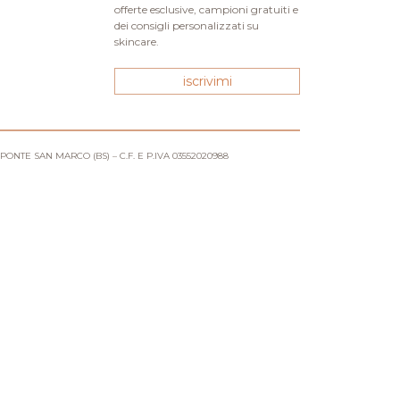
offerte esclusive, campioni gratuiti e
dei consigli personalizzati su
skincare.
iscrivimi
 PONTE SAN MARCO (BS) – C.F. E P.IVA 03552020988