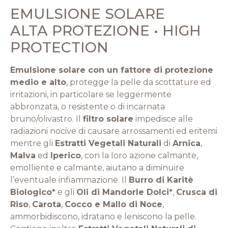
EMULSIONE SOLARE
ALTA PROTEZIONE • HIGH
PROTECTION
Emulsione solare con un fattore di protezione
medio e alto
, protegge la pelle da scottature ed
irritazioni, in particolare se leggermente
abbronzata, o resistente o di incarnata
bruno/olivastro. Il
filtro solare
impedisce alle
radiazioni nocive di causare arrossamenti ed eritemi
mentre gli
Estratti Vegetali Naturali
di
Arnica
,
Malva
ed
Iperico
, con la loro azione calmante,
emolliente e calmante, aiutano a diminuire
l’eventuale infiammazione. Il
Burro di Karitè
Biologico*
e gli
Oli di Mandorle Dolci*
,
Crusca di
Riso
,
Carota
,
Cocco e Mallo di Noce
,
ammorbidiscono, idratano e leniscono la pelle.