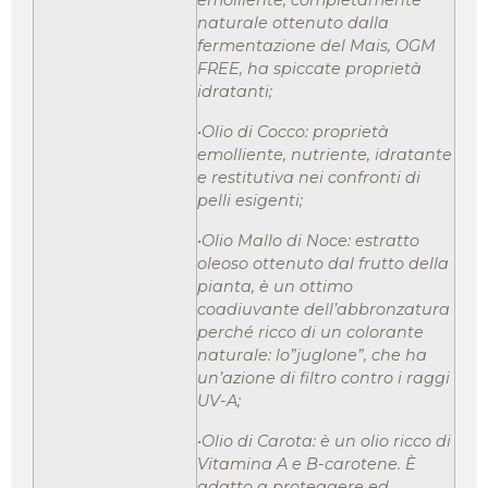
emolliente, completamente
naturale ottenuto dalla
fermentazione del Mais, OGM
FREE, ha spiccate proprietà
idratanti;
•Olio di Cocco: proprietà
emolliente, nutriente, idratante
e restitutiva nei confronti di
pelli esigenti;
•Olio Mallo di Noce: estratto
oleoso ottenuto dal frutto della
pianta, è un ottimo
coadiuvante dell’abbronzatura
perché ricco di un colorante
naturale: lo”juglone”, che ha
un’azione di filtro contro i raggi
UV-A;
•Olio di Carota: è un olio ricco di
Vitamina A e B-carotene. È
adatto a proteggere ed