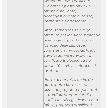
Mandorla 100% certificata
Biologica. Questo olio è un
ottimo emolliente,
decongestionante cutaneo,
idratante e rinfrescante;
•Aloe Barbadensis Gel*: gel
ottenuto per incisione profonda
delle foglie, appartiene alla
famiglia delle Liliaceae,
contiene amminoacidi, lipidi,
steroli, tannini ed enzimi. È
certificata Biologica ed ha
proprietà lenitive cutanee ed
idratanti;
•Burro di Karité*: è un lipide
dall’aspetto burroso che
possiede proprietà rigeneranti
straordinarie. Approfonditi
studi scientifici gli riconoscono
infatti, proprietà emollienti,