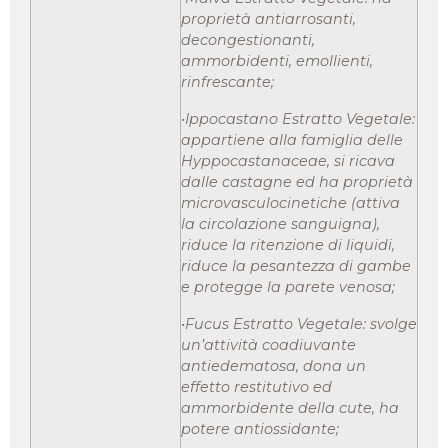
proprietà antiarrosanti,
decongestionanti,
ammorbidenti, emollienti,
rinfrescante;
•Ippocastano Estratto Vegetale:
appartiene alla famiglia delle
Hyppocastanaceae, si ricava
dalle castagne ed ha proprietà
microvasculocinetiche (attiva
la circolazione sanguigna),
riduce la ritenzione di liquidi,
riduce la pesantezza di gambe
e protegge la parete venosa;
•Fucus Estratto Vegetale: svolge
un’attività coadiuvante
antiedematosa, dona un
effetto restitutivo ed
ammorbidente della cute, ha
potere antiossidante;