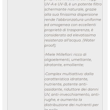
UV-A e UV-B, è un potente filtro
schermante naturale, grazie
alla sua finissima dispersione
rende l’abbronzatura uniforme
ed omogenea con eccellenti
proprietà di trasparenza, è
considerato ad elevatissima
resistenza all’acqua. (Water
proof);
•Miele Millefiori: ricco di
oligoelementi, umettante,
idratante, emolliente;
•Complex multiattivo: dalla
caratteristica idratante,
nutriente, potente anti-
ossidante, riduttore dei danni
UV, anti-invecchiamento, anti-
rughe, e aumenta la
distribuzione dei nutrienti per